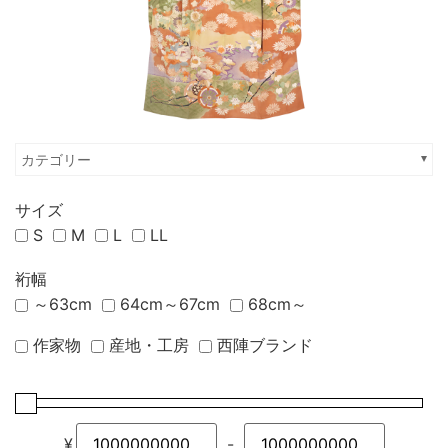
カテゴリー
サイズ
S
M
L
LL
裄幅
～63cm
64cm～67cm
68cm～
作家物
産地・工房
西陣ブランド
¥
-