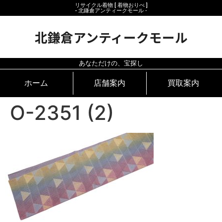
リサイクル着物 [ 着物おりべ ]
- 北鎌倉アンティークモール ‐
北鎌倉アンティークモール
あなただけの、宝探し
ホーム
店舗案内
買取案内
O-2351 (2)