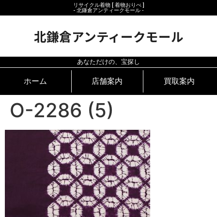
リサイクル着物 [ 着物おりべ ]
- 北鎌倉アンティークモール ‐
北鎌倉アンティークモール
あなただけの、宝探し
ホーム
店舗案内
買取案内
O-2286 (5)