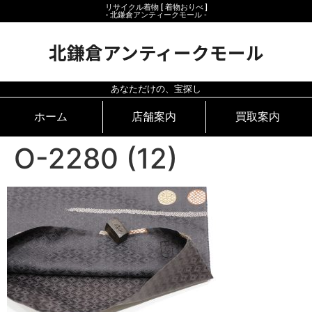
リサイクル着物 [ 着物おりべ ]
- 北鎌倉アンティークモール ‐
北鎌倉アンティークモール
あなただけの、宝探し
ホーム
店舗案内
買取案内
O-2280 (12)