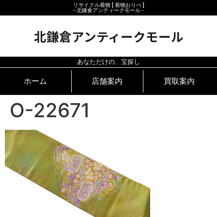
リサイクル着物 [ 着物おりべ ]
- 北鎌倉アンティークモール ‐
北鎌倉アンティークモール
あなただけの、宝探し
ホーム
店舗案内
買取案内
O-22671