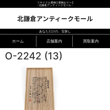
リサイクル着物 [ 着物おりべ ]
- 北鎌倉アンティークモール ‐
北鎌倉アンティークモール
あなただけの、宝探し
ホーム
店舗案内
買取案内
O-2242 (13)