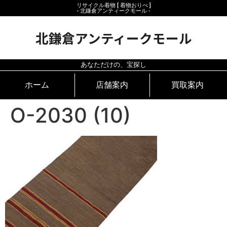
リサイクル着物 [ 着物おりべ ]
- 北鎌倉アンティークモール ‐
北鎌倉アンティークモール
あなただけの、宝探し
ホーム
店舗案内
買取案内
O-2030 (10)