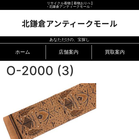
リサイクル着物 [ 着物おりべ ]
- 北鎌倉アンティークモール ‐
北鎌倉アンティークモール
あなただけの、宝探し
ホーム
店舗案内
買取案内
O-2000 (3)