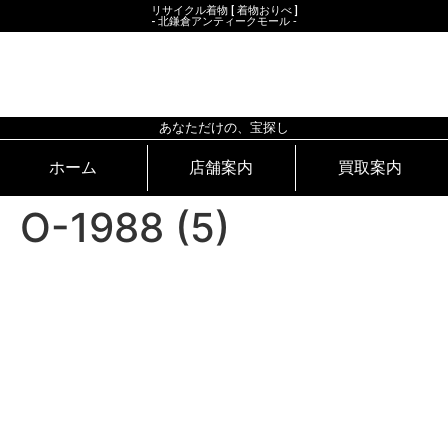
リサイクル着物 [ 着物おりべ ]
- 北鎌倉アンティークモール ‐
北鎌倉アンティークモール
あなただけの、宝探し
ホーム
店舗案内
買取案内
O-1988 (5)