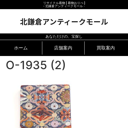
リサイクル着物 [ 着物おりべ ]
- 北鎌倉アンティークモール ‐
北鎌倉アンティークモール
あなただけの、宝探し
ホーム
店舗案内
買取案内
O-1935 (2)