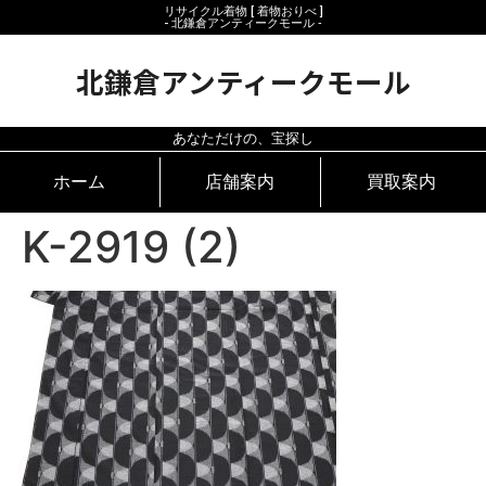
リサイクル着物 [ 着物おりべ ]
- 北鎌倉アンティークモール ‐
北鎌倉アンティークモール
あなただけの、宝探し
ホーム
店舗案内
買取案内
K-2919 (2)