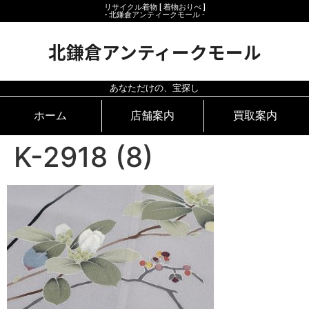
リサイクル着物 [ 着物おりべ ]
- 北鎌倉アンティークモール ‐
北鎌倉アンティークモール
あなただけの、宝探し
ホーム
店舗案内
買取案内
K-2918 (8)