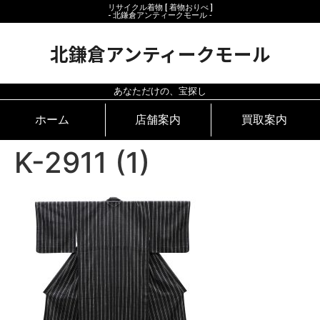
リサイクル着物 [ 着物おりべ ]
- 北鎌倉アンティークモール ‐
北鎌倉アンティークモール
あなただけの、宝探し
ホーム
店舗案内
買取案内
K-2911 (1)