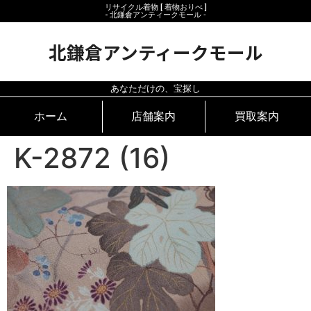
リサイクル着物 [ 着物おりべ ]
- 北鎌倉アンティークモール ‐
北鎌倉アンティークモール
あなただけの、宝探し
ホーム
店舗案内
買取案内
K-2872 (16)