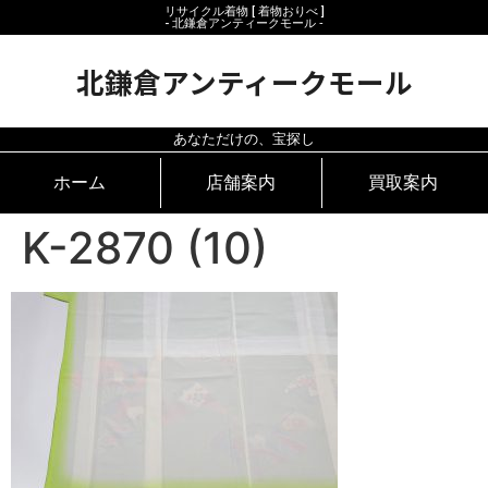
リサイクル着物 [ 着物おりべ ]
- 北鎌倉アンティークモール ‐
北鎌倉アンティークモール
あなただけの、宝探し
ホーム
店舗案内
買取案内
K-2870 (10)