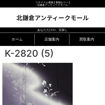
リサイクル着物 [ 着物おりべ ]
- 北鎌倉アンティークモール ‐
北鎌倉アンティークモール
あなただけの、宝探し
ホーム
店舗案内
買取案内
K-2820 (5)