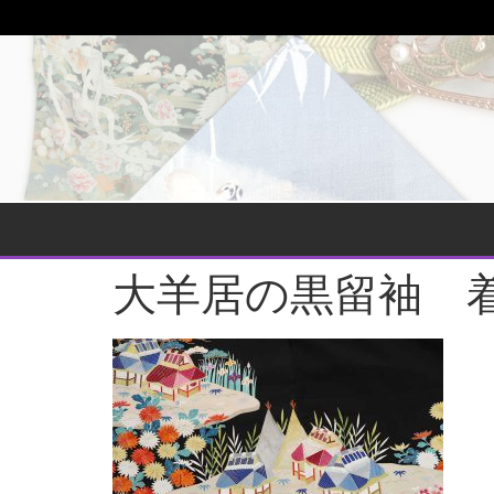
大羊居の黒留袖 