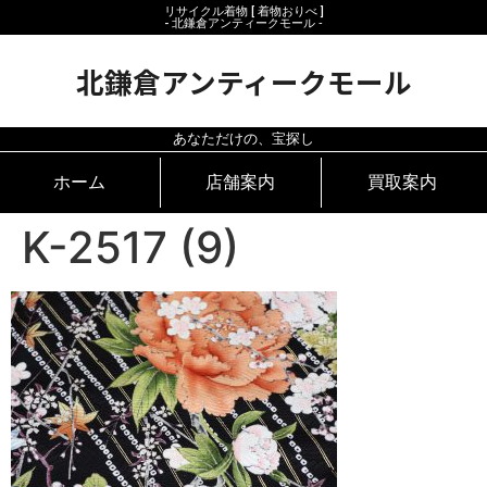
リサイクル着物 [ 着物おりべ ]
- 北鎌倉アンティークモール ‐
北鎌倉アンティークモール
あなただけの、宝探し
ホーム
店舗案内
買取案内
K-2517 (9)