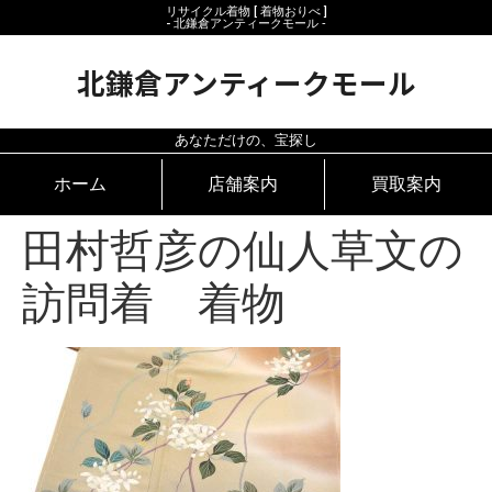
リサイクル着物 [ 着物おりべ ]
- 北鎌倉アンティークモール ‐
北鎌倉アンティークモール
あなただけの、宝探し
ホーム
店舗案内
買取案内
田村哲彦の仙人草文の
訪問着 着物