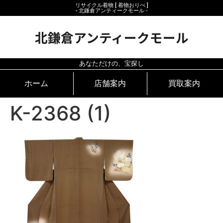
リサイクル着物 [ 着物おりべ ]
- 北鎌倉アンティークモール ‐
北鎌倉アンティークモール
あなただけの、宝探し
ホーム
店舗案内
買取案内
K-2368 (1)