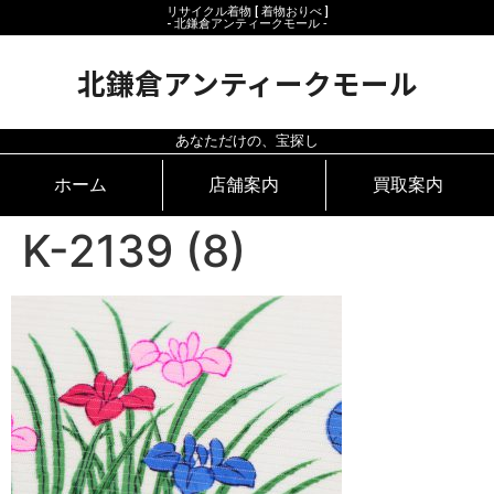
リサイクル着物 [ 着物おりべ ]
- 北鎌倉アンティークモール ‐
北鎌倉アンティークモール
あなただけの、宝探し
ホーム
店舗案内
買取案内
K-2139 (8)