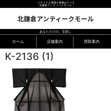
リサイクル着物 [ 着物おりべ ]
- 北鎌倉アンティークモール ‐
北鎌倉アンティークモール
あなただけの、宝探し
ホーム
店舗案内
買取案内
K-2136 (1)