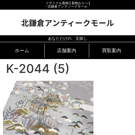
リサイクル着物 [ 着物おりべ ]
- 北鎌倉アンティークモール ‐
北鎌倉アンティークモール
あなただけの、宝探し
ホーム
店舗案内
買取案内
K-2044 (5)