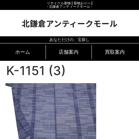
リサイクル着物 [ 着物おりべ ]
- 北鎌倉アンティークモール ‐
北鎌倉アンティークモール
あなただけの、宝探し
ホーム
店舗案内
買取案内
K-1151 (3)