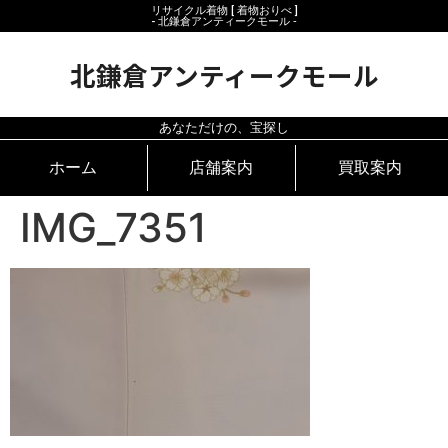
リサイクル着物 [ 着物おりべ ]
- 北鎌倉アンティークモール ‐
北鎌倉アンティークモール
あなただけの、宝探し
ホーム
店舗案内
買取案内
IMG_7351