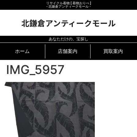
リサイクル着物 [ 着物おりべ ]
- 北鎌倉アンティークモール ‐
北鎌倉アンティークモール
あなただけの、宝探し
ホーム
店舗案内
買取案内
IMG_5957