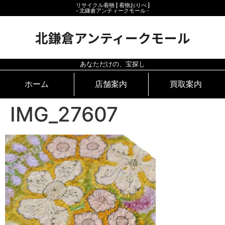
リサイクル着物 [ 着物おりべ ]
- 北鎌倉アンティークモール ‐
北鎌倉アンティークモール
あなただけの、宝探し
ホーム
店舗案内
買取案内
IMG_27607