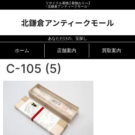
リサイクル着物 [ 着物おりべ ]
- 北鎌倉アンティークモール ‐
北鎌倉アンティークモール
あなただけの、宝探し
ホーム
店舗案内
買取案内
C-105 (5)