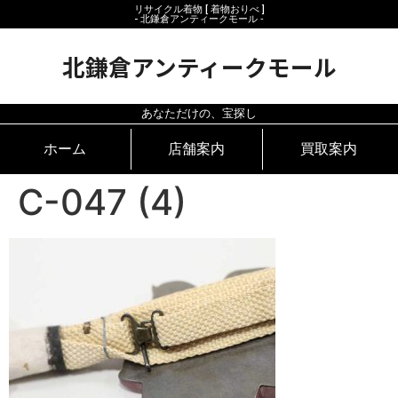
リサイクル着物 [ 着物おりべ ]
- 北鎌倉アンティークモール ‐
北鎌倉アンティークモール
あなただけの、宝探し
ホーム
店舗案内
買取案内
C-047 (4)