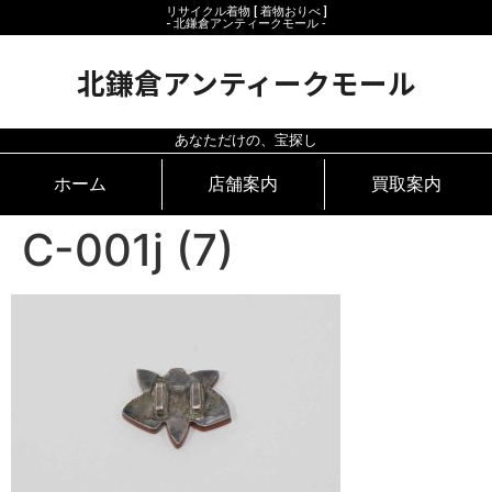
リサイクル着物 [ 着物おりべ ]
- 北鎌倉アンティークモール ‐
北鎌倉アンティークモール
あなただけの、宝探し
ホーム
店舗案内
買取案内
C-001j (7)