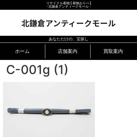
リサイクル着物 [ 着物おりべ ]
- 北鎌倉アンティークモール ‐
北鎌倉アンティークモール
あなただけの、宝探し
ホーム
店舗案内
買取案内
C-001g (1)