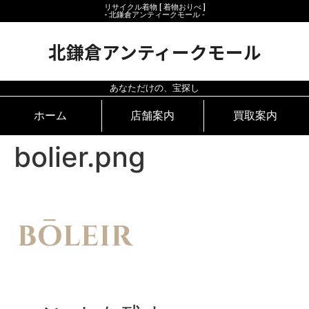
リサイクル着物 [ 着物おりべ ]
- 北鎌倉アンティークモール ‐
北鎌倉アンティークモール
あなただけの、宝探し
ホーム
店舗案内
買取案内
bolier.png