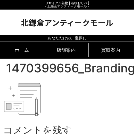
リサイクル着物 [ 着物おりべ ]
- 北鎌倉アンティークモール ‐
北鎌倉アンティークモール
あなただけの、宝探し
ホーム
店舗案内
買取案内
1470399656_Branding
コメントを残す