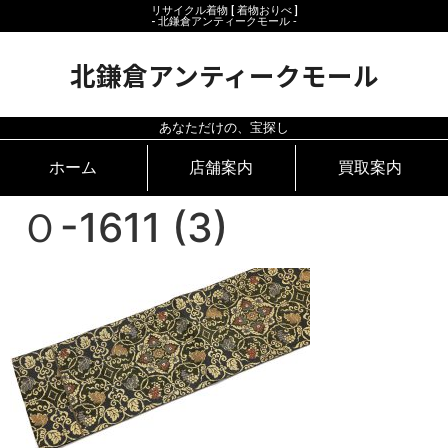
リサイクル着物 [ 着物おりべ ]
- 北鎌倉アンティークモール ‐
北鎌倉アンティークモール
あなただけの、宝探し
ホーム
店舗案内
買取案内
Ｏ-1611 (3)